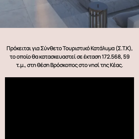
Πρόκειται για Σύνθετο Τουριστικό Κατάλυμα (Σ.Τ.Κ),
το οποίο θα κατασκευαστεί σε έκταση 172.568, 59
τ.μ., στη θέση Βρόσκοπος στο νησί της Κέας.